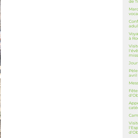
de T
Marc
voca
Conf
adul
Voya
à R
Visi
l'év
miss
Jour
Pèle
avri
Mess
Fête
d'O
Appe
cat
Camp
Visi
l'Es
d'Ob