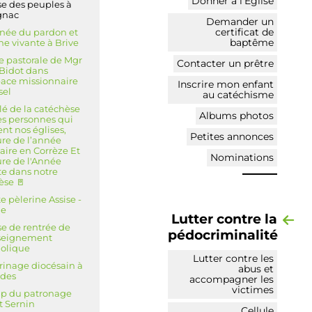
Donner à l’Église
e des peuples à
gnac
Demander un
certificat de
née du pardon et
baptême
he vivante à Brive
te pastorale de Mgr
Contacter un prêtre
 Bidot dans
pace missionnaire
Inscrire mon enfant
sel
au catéchisme
lé de la catéchèse
Albums photos
es personnes qui
ent nos églises,
Petites annonces
ure de l’année
laire en Corrèze Et
Nominations
ure de l'Année
te dans notre
èse 🚪
e pèlerine Assise -
e
Lutter contre la
e de rentrée de
pédocriminalité
nseignement
olique
Lutter contre les
rinage diocésain à
abus et
rdes
accompagner les
victimes
p du patronage
t Sernin
Cellule