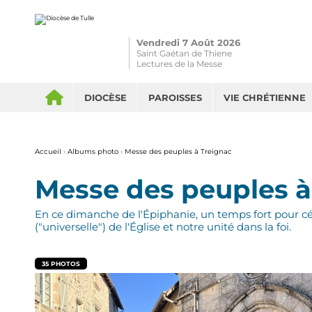
Aller
Outils
au
personnels
contenu.
|
Aller
Vendredi 7 Août 2026
à
la
Saint Gaétan de Thiene
navigation
Lectures de la Messe
DIOCÈSE
PAROISSES
VIE CHRÉTIENNE
Accueil
›
Albums photo
›
Messe des peuples à Treignac
Messe des peuples à
En ce dimanche de l'Épiphanie, un temps fort pour c
("universelle") de l'Église et notre unité dans la foi.
35 PHOTOS