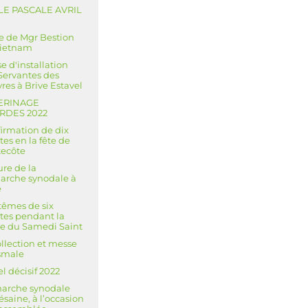
LE PASCALE AVRIL
3
te de Mgr Bestion
Vietnam
e d'installation
Servantes des
res à Brive Estavel
ERINAGE
RDES 2022
irmation de dix
tes en la fête de
ecôte
ure de la
rche synodale à
e
êmes de six
tes pendant la
le du Samedi Saint
llection et messe
smale
l décisif 2022
arche synodale
ésaine, à l’occasion