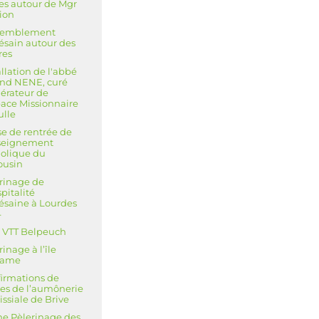
es autour de Mgr
ion
semblement
ésain autour des
res
allation de l'abbé
nd NENE, curé
érateur de
pace Missionnaire
ulle
e de rentrée de
nseignement
olique du
ousin
rinage de
spitalité
ésaine à Lourdes
4
 VTT Belpeuch
rinage à l’île
ame
irmations de
es de l’aumônerie
issiale de Brive
e Pèlerinage des