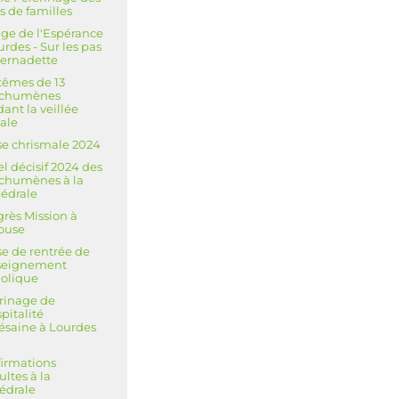
s de familles
ge de l'Espérance
urdes - Sur les pas
ernadette
êmes de 13
échumènes
ant la veillée
ale
e chrismale 2024
l décisif 2024 des
chumènes à la
édrale
rès Mission à
ouse
e de rentrée de
nseignement
olique
rinage de
spitalité
ésaine à Lourdes
3
irmations
ultes à la
édrale