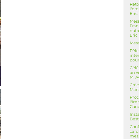
Reto
l'or
Eric
Mess
Fran
not
Eric
Mess
Pèle
inte
pour
Célé
an v
M. A
Crèc
Mart
Proc
l'I
Conc
Inst
Best
Conf
card
mess