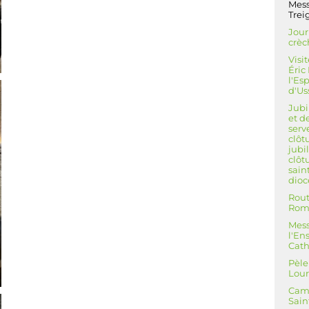
Mess
Trei
Jour
crèc
Visi
Éric
l'Es
d'Us
Jubi
et d
serv
clôt
jubi
clôt
sain
dioc
Rout
Rom
Mess
l'E
Cath
Pèle
Lou
Cam
Sain