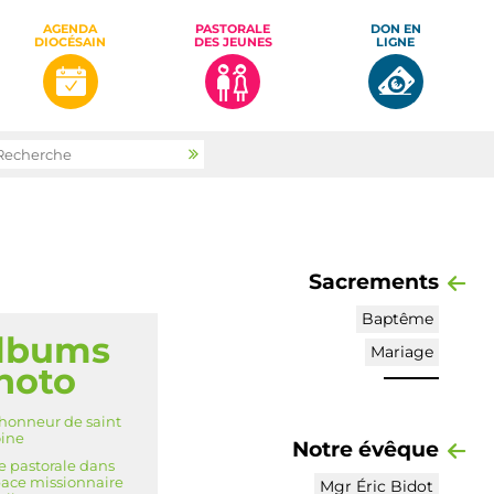
AGENDA
PASTORALE
DON EN
DIOCÉSAIN
DES JEUNES
LIGNE
rcher par
Recherche
avancée…
Sacrements
Baptême
lbums
IGATION
Mariage
hoto
'honneur de saint
ine
Notre évêque
te pastorale dans
pace missionnaire
Mgr Éric Bidot