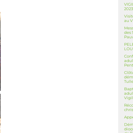
VIGI
202
Visi
au 
Mess
des 
Pauv
PEL
LOU
Conf
adul
Pent
Clôt
déma
Tull
Bapt
adul
Vigi
Réco
chri
Appe
Dém
dioc