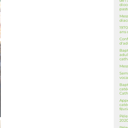
de l
dioc
past
Mess
diac
1970
ans 
Conf
d'ad
Bap
adul
cath
Mess
Sema
voca
Bap
caté
Cath
Appe
caté
févr
Pèle
202
Pèle