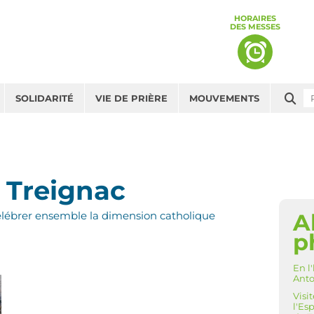
HORAIRES
DES MESSES
Che
SOLIDARITÉ
VIE DE PRIÈRE
MOUVEMENTS
 Treignac
A
élébrer ensemble la dimension catholique
NAV
p
En l
Anto
Visi
l'Es