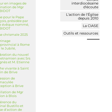
interdiocésaine
ur en images de
d'écoute
dination de Mgr
 BIDOT
L'action de l'Église
e pour le Pape
depuis 2010
çois, présidée par
re évêque nommé,
La CIASE
 BIDOT
Outils et ressources
e chrismale 2025
rinage
rprovincial à Rome
 le Jubilé,
bration du nouvel
ietnamien avec Srs
gnès et M. Etienne
he vivante à Saint
in de Brive
ession de
mmaculée
eption à Brive
allation de Mgr
ion à Blois
érence du
inal Bustillo et
e d'action de