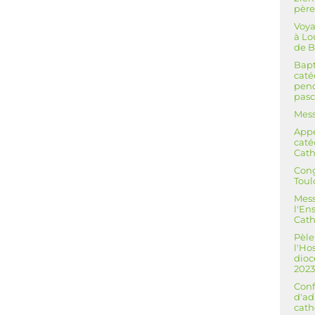
père
Voya
à Lo
de B
Bapt
cat
pend
pasc
Mess
Appe
caté
Cath
Cong
Toul
Mess
l'E
Cath
Pèle
l'Ho
dioc
202
Conf
d'ad
cath