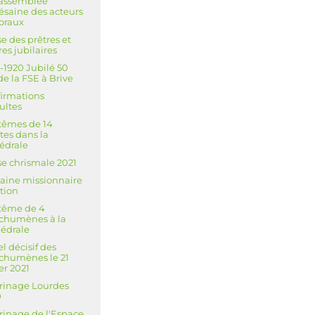
’assemblée
ésaine des acteurs
oraux
e des prêtres et
res jubilaires
-1920 Jubilé 50
de la FSE à Brive
irmations
ultes
têmes de 14
tes dans la
édrale
e chrismale 2021
ine missionnaire
tion
tême de 4
chumènes à la
édrale
l décisif des
chumènes le 21
ier 2021
rinage Lourdes
0
rinage de l'Espace