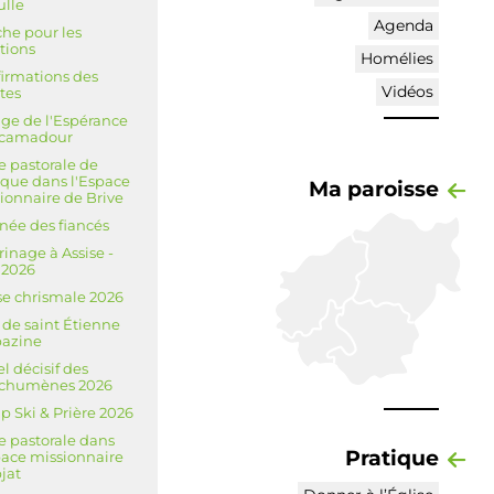
ulle
Agenda
he pour les
tions
Homélies
irmations des
Vidéos
tes
ge de l'Espérance
ocamadour
te pastorale de
êque dans l'Espace
Ma paroisse
ionnaire de Brive
née des fiancés
rinage à Assise -
l 2026
e chrismale 2026
 de saint Étienne
bazine
l décisif des
échumènes 2026
 Ski & Prière 2026
te pastorale dans
Pratique
pace missionnaire
jat