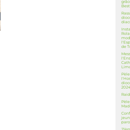
grâc
Best
Ras
dioc
diac
Inst
Rola
mod
l'Es
de T
Mess
l'E
Cath
Lim
Pèle
l'Ho
dioc
202
Raid
Pèle
Mad
Conf
jeun
paro
21èm