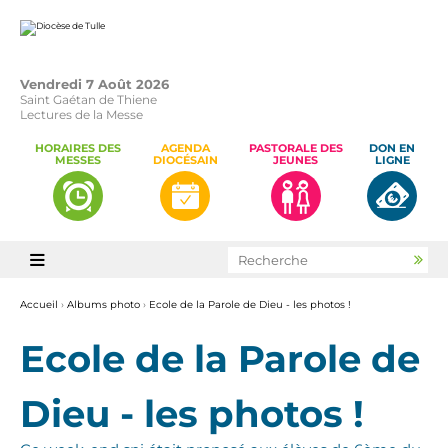
Aller
Outils
au
personnels
contenu.
|
Aller
à
la
Vendredi 7 Août 2026
navigation
Saint Gaétan de Thiene
Lectures de la Messe
HORAIRES DES
AGENDA
PASTORALE DES
DON EN
MESSES
DIOCÉSAIN
JEUNES
LIGNE
Chercher par

Rec
avan
Accueil
›
Albums photo
›
Ecole de la Parole de Dieu - les photos !
Ecole de la Parole de
Dieu - les photos !