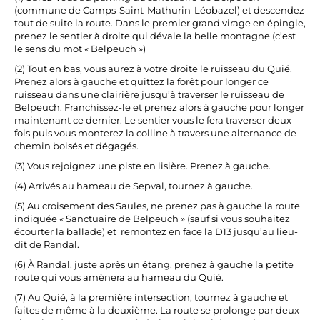
(commune de Camps-Saint-Mathurin-Léobazel) et descendez
tout de suite la route. Dans le premier grand virage en épingle,
prenez le sentier à droite qui dévale la belle montagne (c’est
le sens du mot « Belpeuch »)
(2) Tout en bas, vous aurez à votre droite le ruisseau du Quié.
Prenez alors à gauche et quittez la forêt pour longer ce
ruisseau dans une clairière jusqu’à traverser le ruisseau de
Belpeuch. Franchissez-le et prenez alors à gauche pour longer
maintenant ce dernier. Le sentier vous le fera traverser deux
fois puis vous monterez la colline à travers une alternance de
chemin boisés et dégagés.
(3) Vous rejoignez une piste en lisière. Prenez à gauche.
(4) Arrivés au hameau de Sepval, tournez à gauche.
(5) Au croisement des Saules, ne prenez pas à gauche la route
indiquée « Sanctuaire de Belpeuch » (sauf si vous souhaitez
écourter la ballade) et remontez en face la D13 jusqu’au lieu-
dit de Randal.
(6) À Randal, juste après un étang, prenez à gauche la petite
route qui vous amènera au hameau du Quié.
(7) Au Quié, à la première intersection, tournez à gauche et
faites de même à la deuxième. La route se prolonge par deux