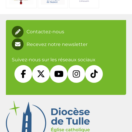
Contactez-nous
Recevez notre newsletter
Suivez-nous sur les réseaux sociaux




