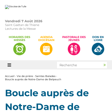
Aller
Outils
au
personnels
contenu.
|
Aller
à
la
Vendredi 7 Août 2026
navigation
Saint Gaétan de Thiene
Lectures de la Messe
HORAIRES DES
AGENDA
PASTORALE DES
DON EN
MESSES
DIOCÉSAIN
JEUNES
LIGNE
Chercher par

Rec
avan
Accueil
›
Vie de prière
›
Saintes Balades
›
Boucle auprès de Notre-Dame de Belpeuch
Boucle auprès de
Notre-Dame de