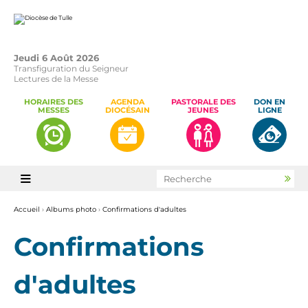
Aller
Outils
au
personnels
contenu.
|
Aller
à
la
Jeudi 6 Août 2026
navigation
Transfiguration du Seigneur
Lectures de la Messe
HORAIRES DES
AGENDA
PASTORALE DES
DON EN
MESSES
DIOCÉSAIN
JEUNES
LIGNE
Chercher par

Rec
avan
Accueil
›
Albums photo
›
Confirmations d'adultes
Confirmations
d'adultes