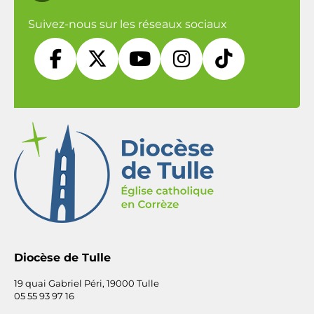
Suivez-nous sur les réseaux sociaux





Diocèse de Tulle
19 quai Gabriel Péri, 19000 Tulle
05 55 93 97 16