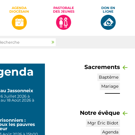
AGENDA
PASTORALE
DON EN
DIOCÉSAIN
DES JEUNES
LIGNE
rcher par
Recherche
avancée…
Sacrements
genda
Baptême
Mariage
 au Jassonneix
6 Juillet 2026 à
 au 18 Août 2026 à
Notre évêque
risonniers :
Mgr Éric Bidot
eux les pauvres
œur
Agenda
13 Août 2026 à 15h00