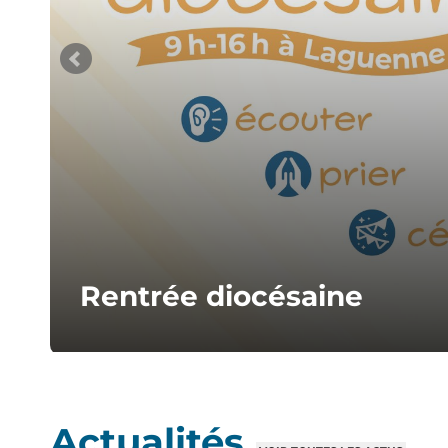
Rentrée diocésaine
Une journée pour tous les acteurs du diocèse, autour de 
nous tourner ensemble vers le Christ.
Actualités