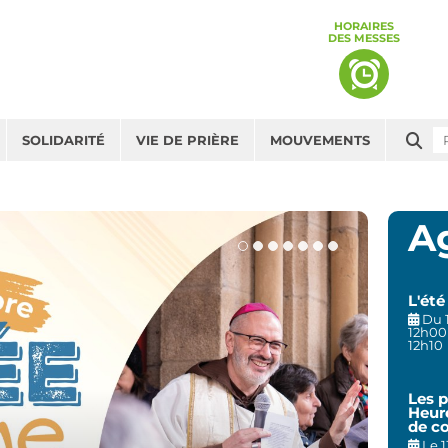
HORAIRES
DES MESSES
Che
SOLIDARITÉ
VIE DE PRIÈRE
MOUVEMENTS
A
L'été
Du 1
12h00
12h10
Les p
Heur
de c
Le 