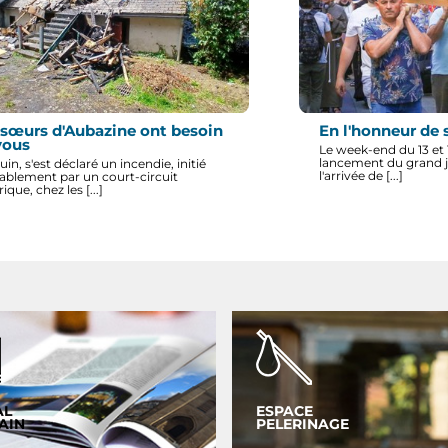
 sœurs d'Aubazine ont besoin
En l'honneur de 
vous
Le week-end du 13 et 14
lancement du grand j
juin, s'est déclaré un incendie, initié
l'arrivée de [...]
ablement par un court-circuit
rique, chez les [...]
AL
ESPACE
AIN
PELERINAGE