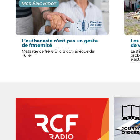
L’euthanasie n’est pas un geste
Les
de fraternité
de 
Message de frère Éric Bidot, évêque de
Le 9 
Tulle.
prob
élect
JOURN
DIOCÈS