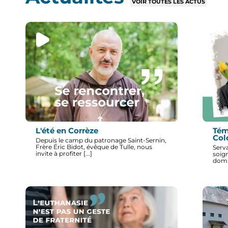
VOIR TOUTES LES ACTUS
L'été en Corrèze
Tém
Co
Depuis le camp du patronage Saint-Sernin,
Frère Éric Bidot, évêque de Tulle, nous
Serv
invite à profiter [...]
soig
domic