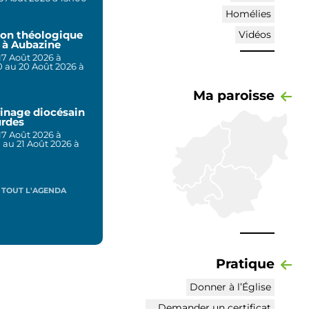
Homélies
ion théologique
Vidéos
é à Aubazine
17 Août 2026 à
 au 20 Août 2026 à
0
Ma paroisse
rinage diocésain
urdes
17 Août 2026 à
 au 21 Août 2026 à
0
 TOUT L'AGENDA
e de la loi sur la fin de vie
e des évêques de France
Pratique
Donner à l’Église
Demander un certificat