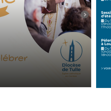
Sess
d’ét
Du 
09h00
17h0
Pèle
à Lo
Du 
10h00
18h0
VOIR
Vot
notre évêque Fr. Éric Bidot, pour
Messag