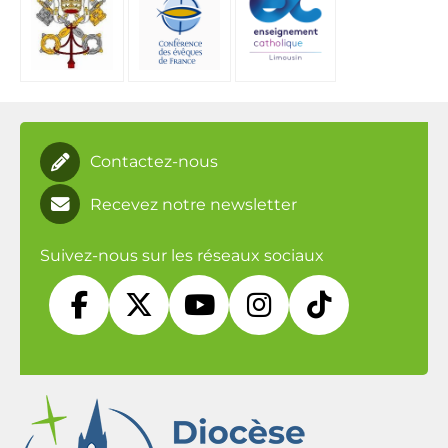
Contactez-nous
Recevez notre newsletter
Suivez-nous sur les réseaux sociaux




