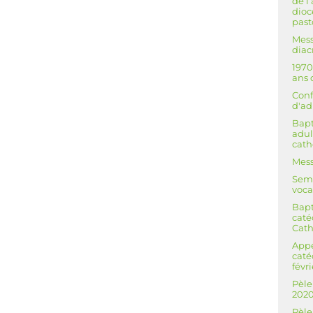
de l
dioc
past
Mess
diac
1970
ans 
Conf
d'ad
Bap
adul
cath
Mess
Sema
voca
Bap
caté
Cath
Appe
caté
févr
Pèle
202
Pèle