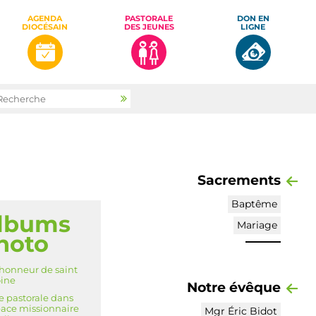
AGENDA
PASTORALE
DON EN
DIOCÉSAIN
DES JEUNES
LIGNE
rcher par
Recherche
avancée…
Sacrements
Baptême
lbums
IGATION
Mariage
hoto
'honneur de saint
ine
Notre évêque
te pastorale dans
pace missionnaire
Mgr Éric Bidot