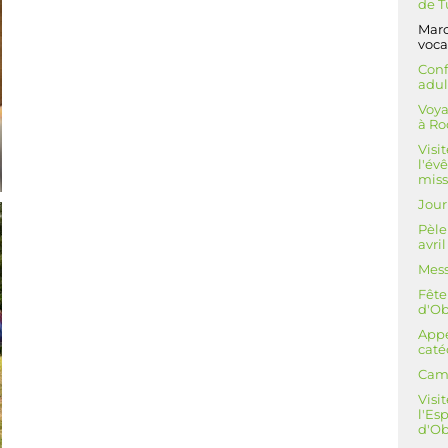
de T
Marc
voca
Conf
adul
Voya
à R
Visi
l'év
miss
Jour
Pèle
avri
Mess
Fête
d'O
Appe
cat
Camp
Visi
l'Es
d'Ob