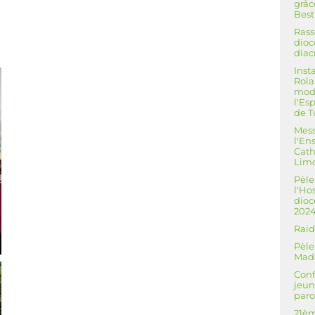
grâc
Best
Ras
dioc
diac
Inst
Rola
mod
l'Es
de T
Mess
l'E
Cath
Lim
Pèle
l'Ho
dioc
202
Raid
Pèle
Mad
Conf
jeun
paro
21èm