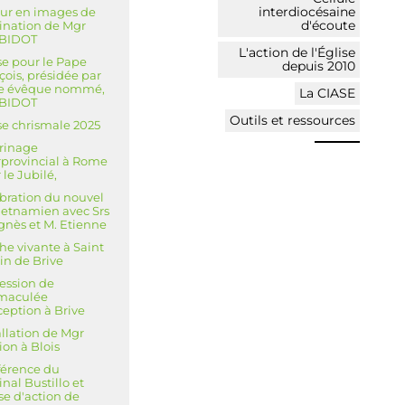
interdiocésaine
ur en images de
d'écoute
dination de Mgr
 BIDOT
L'action de l'Église
e pour le Pape
depuis 2010
çois, présidée par
re évêque nommé,
La CIASE
 BIDOT
Outils et ressources
e chrismale 2025
rinage
rprovincial à Rome
 le Jubilé,
bration du nouvel
ietnamien avec Srs
gnès et M. Etienne
he vivante à Saint
in de Brive
ession de
mmaculée
eption à Brive
allation de Mgr
ion à Blois
érence du
inal Bustillo et
e d'action de