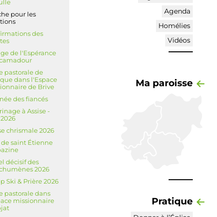
ulle
Agenda
he pour les
tions
Homélies
irmations des
Vidéos
tes
ge de l'Espérance
ocamadour
te pastorale de
êque dans l'Espace
Ma paroisse
ionnaire de Brive
née des fiancés
rinage à Assise -
l 2026
e chrismale 2026
 de saint Étienne
bazine
l décisif des
échumènes 2026
 Ski & Prière 2026
te pastorale dans
Pratique
pace missionnaire
jat