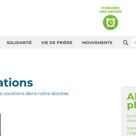
HORAIRES
DES MESSES
Che
SOLIDARITÉ
VIE DE PRIÈRE
MOUVEMENTS
ations
A
s vocations dans notre diocèse.
NAV
p
En l
Anto
Visi
l'Es