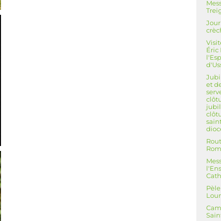
Mess
Trei
Jour
crèc
Visi
Éric
l'Es
d'Us
Jubi
et d
serv
clôt
jubi
clôt
sain
dioc
Rout
Rom
Mess
l'E
Cath
Pèle
Lou
Cam
Sain