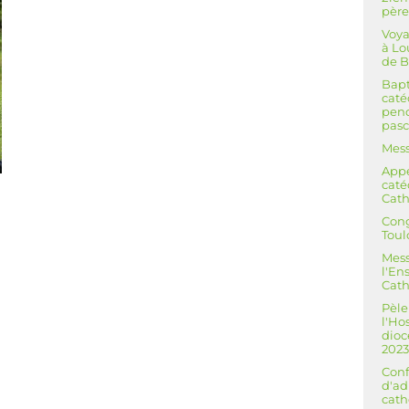
père
Voya
à Lo
de B
Bapt
cat
pend
pasc
Mess
Appe
caté
Cath
Cong
Toul
Mess
l'E
Cath
Pèle
l'Ho
dioc
202
Conf
d'ad
cath