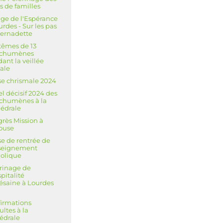
s de familles
ge de l'Espérance
urdes - Sur les pas
ernadette
êmes de 13
échumènes
ant la veillée
ale
e chrismale 2024
l décisif 2024 des
chumènes à la
édrale
rès Mission à
ouse
e de rentrée de
nseignement
olique
rinage de
spitalité
ésaine à Lourdes
3
irmations
ultes à la
édrale