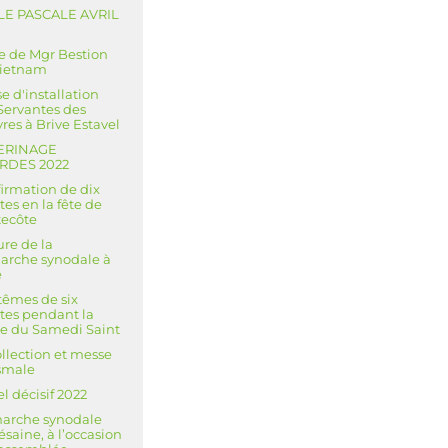
LE PASCALE AVRIL
3
te de Mgr Bestion
Vietnam
e d'installation
Servantes des
res à Brive Estavel
ERINAGE
RDES 2022
irmation de dix
tes en la fête de
ecôte
ure de la
rche synodale à
e
êmes de six
tes pendant la
le du Samedi Saint
llection et messe
smale
l décisif 2022
arche synodale
ésaine, à l’occasion