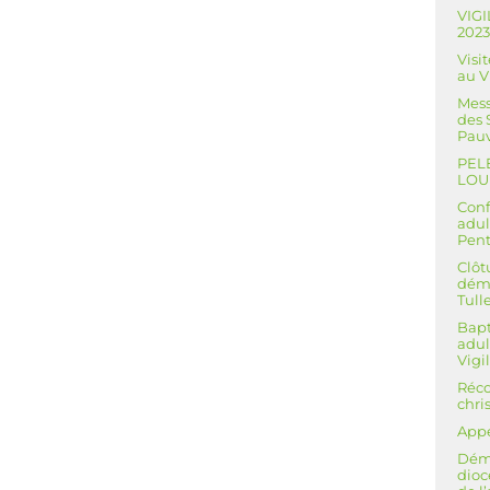
VIGI
202
Visi
au 
Mess
des 
Pauv
PEL
LOU
Conf
adul
Pent
Clôt
déma
Tull
Bapt
adul
Vigi
Réco
chri
Appe
Dém
dioc