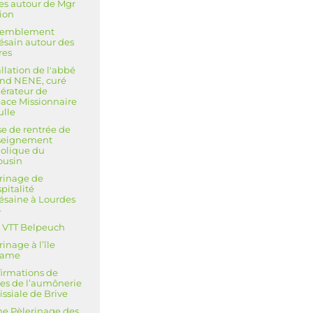
es autour de Mgr
ion
semblement
ésain autour des
res
allation de l'abbé
nd NENE, curé
érateur de
pace Missionnaire
ulle
e de rentrée de
nseignement
olique du
ousin
rinage de
spitalité
ésaine à Lourdes
4
 VTT Belpeuch
rinage à l’île
ame
irmations de
es de l’aumônerie
issiale de Brive
e Pèlerinage des