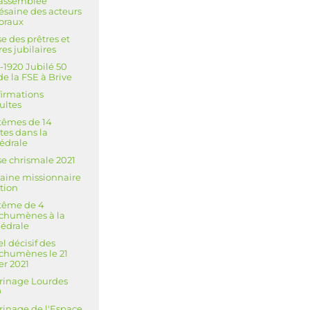
’assemblée
ésaine des acteurs
oraux
e des prêtres et
res jubilaires
-1920 Jubilé 50
de la FSE à Brive
irmations
ultes
têmes de 14
tes dans la
édrale
e chrismale 2021
ine missionnaire
tion
tême de 4
chumènes à la
édrale
l décisif des
chumènes le 21
ier 2021
rinage Lourdes
0
rinage de l'Espace