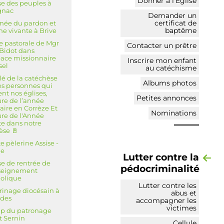
Donner à l’Église
e des peuples à
gnac
Demander un
certificat de
née du pardon et
baptême
he vivante à Brive
te pastorale de Mgr
Contacter un prêtre
 Bidot dans
pace missionnaire
Inscrire mon enfant
sel
au catéchisme
lé de la catéchèse
Albums photos
es personnes qui
ent nos églises,
Petites annonces
ure de l’année
laire en Corrèze Et
Nominations
ure de l'Année
te dans notre
èse 🚪
e pèlerine Assise -
e
Lutter contre la
e de rentrée de
pédocriminalité
nseignement
olique
Lutter contre les
rinage diocésain à
abus et
rdes
accompagner les
victimes
p du patronage
t Sernin
Cellule