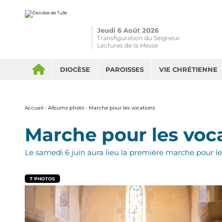
Aller
Outils
au
personnels
contenu.
|
Aller
Jeudi 6 Août 2026
à
la
Transfiguration du Seigneur
navigation
Lectures de la Messe
DIOCÈSE
PAROISSES
VIE CHRÉTIENNE
Accueil
›
Albums photo
›
Marche pour les vocations
Marche pour les voc
Le samedi 6 juin aura lieu la première marche pour le
7 PHOTOS