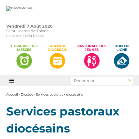
Aller
Outils
au
personnels
contenu.
|
Aller
à
la
Vendredi 7 Août 2026
navigation
Saint Gaétan de Thiene
Lectures de la Messe
HORAIRES DES
AGENDA
PASTORALE DES
DON EN
MESSES
DIOCÉSAIN
JEUNES
LIGNE
Chercher par

Rec
avan
Accueil
›
Diocèse
›
Services pastoraux diocésains
Services pastoraux
diocésains