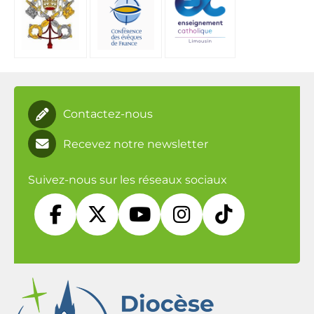
Contactez-nous
Recevez notre newsletter
Suivez-nous sur les réseaux sociaux




