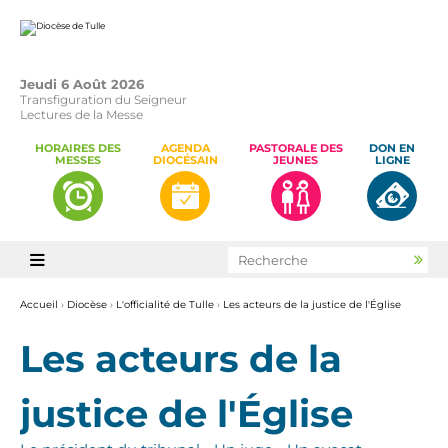
Aller
Outils
au
personnels
contenu.
|
Aller
à
la
Jeudi 6 Août 2026
navigation
Transfiguration du Seigneur
Lectures de la Messe
HORAIRES DES
AGENDA
PASTORALE DES
DON EN
MESSES
DIOCÉSAIN
JEUNES
LIGNE
Chercher par

Rec
avan
Accueil
›
Diocèse
›
L'officialité de Tulle
›
Les acteurs de la justice de l'Église
Les acteurs de la
justice de l'Église