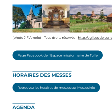
(photo J.F.Amelot - Tous droits réservés -
http://eglises.de.corr
Page Facebook de l'Espace missionnaire de Tulle
HORAIRES DES MESSES
Retrouvez les horaires de messes sur MessesInfo
AGENDA