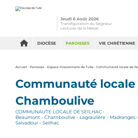
Aller
Outils
au
personnels
contenu.
|
Aller
Jeudi 6 Août 2026
à
la
Transfiguration du Seigneur
navigation
Lectures de la Messe
DIOCÈSE
PAROISSES
VIE CHRÉTIENNE
Accueil
›
Paroisses
›
Espace missionnaire de Tulle
›
Communauté locale de Se
Communauté locale 
Chamboulive
COMMUNAUTE LOCALE DE SEILHAC :
Beaumont - Chamboulive - Lagraulière - Madranges - Pi
Salvadour - Seilhac