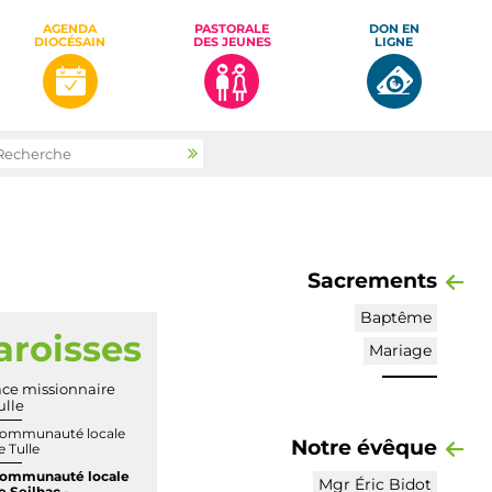
AGENDA
PASTORALE
DON EN
DIOCÉSAIN
DES JEUNES
LIGNE
rcher par
Recherche
avancée…
Sacrements
Baptême
aroisses
IGATION
Mariage
ce missionnaire
ulle
ommunauté locale
Notre évêque
e Tulle
ommunauté locale
Mgr Éric Bidot