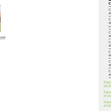
d
C
C
d
C
d
L
C
d
eze
)
C
d
C
d
C
d
C
d
Espa
de B
Espa
d'Us
Espa
d'Ob