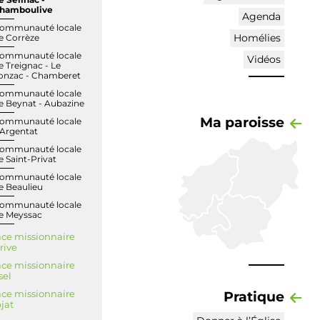
e Seilhac -
hamboulive
Agenda
ommunauté locale
Homélies
e Corrèze
ommunauté locale
Vidéos
e Treignac - Le
onzac - Chamberet
ommunauté locale
e Beynat - Aubazine
Ma paroisse
ommunauté locale
'Argentat
ommunauté locale
e Saint-Privat
ommunauté locale
e Beaulieu
ommunauté locale
e Meyssac
ce missionnaire
rive
ce missionnaire
sel
Pratique
ce missionnaire
jat