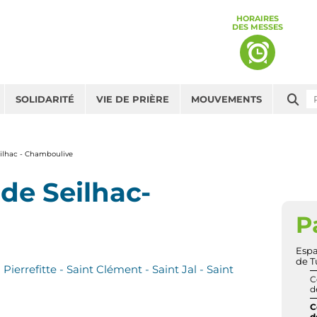
HORAIRES
DES MESSES
Che
SOLIDARITÉ
VIE DE PRIÈRE
MOUVEMENTS
ilhac - Chamboulive
de Seilhac-
P
NAV
Espa
de T
errefitte - Saint Clément - Saint Jal - Saint
C
d
C