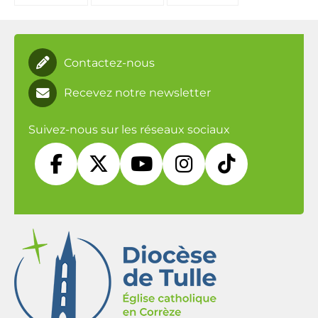
Contactez-nous
Recevez notre newsletter
Suivez-nous sur les réseaux sociaux




