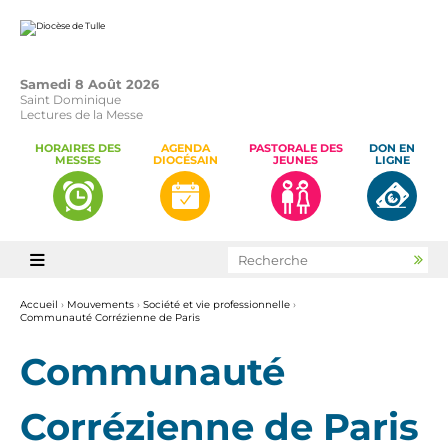
Aller
Outils
au
personnels
contenu.
|
Aller
à
la
Samedi 8 Août 2026
navigation
Saint Dominique
Lectures de la Messe
HORAIRES DES
AGENDA
PASTORALE DES
DON EN
MESSES
DIOCÉSAIN
JEUNES
LIGNE
Chercher par

Rec
avan
Accueil
›
Mouvements
›
Société et vie professionnelle
›
Communauté Corrézienne de Paris
Communauté
Corrézienne de Paris