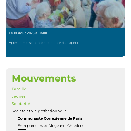
Le 10 Août 2025 à 11h00
Après la messe, rencontre autour d'un apéritif.
Mouvements
NAVIGATION
Famille
Jeunes
Solidarité
Société et vie professionnelle
Communauté Corrézienne de Paris
Entrepreneurs et Dirigeants Chrétiens