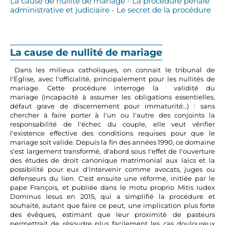
La cause de nullité de mariage - La procédure pénale
administrative et judiciaire - Le secret de la procédure
La cause de nullité de mariage
Dans les milieux catholiques, on connait le tribunal de
l'Église, avec l'officialité, principalement pour les nullités de
mariage. Cette procédure interroge la validité du
mariage (incapacité à assumer les obligations essentielles,
défaut grave de discernement pour immaturité…) : sans
chercher à faire porter à l'un ou l'autre des conjoints la
responsabilité de l'échec du couple, elle veut vérifier
l'existence effective des conditions requises pour que le
mariage soit valide. Depuis la fin des années 1990, ce domaine
s'est largement transformé, d'abord sous l'effet de l'ouverture
des études de droit canonique matrimonial aux laïcs et la
possibilité pour eux d'intervenir comme avocats, juges ou
défenseurs du lien. C'est ensuite une réforme, initiée par le
pape François, et publiée dans le motu proprio Mitis Iudex
Dominus Iesus en 2015, qui a simplifié la procédure et
souhaité, autant que faire ce peut, une implication plus forte
des évêques, estimant que leur proximité de pasteurs
permettrait de résoudre plus facilement les cas douloureux