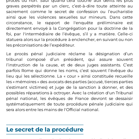
procès ou non. Sauf quand cela touche aux délits les plus
graves perpétrés par un clerc, c’est-à-dire toute atteinte au
sacrement comme le secret de confession ou l’eucharistie
ainsi que les violences sexuelles sur mineurs. Dans cette
circonstance, le rapport de l'enquête préliminaire est
directement envoyé à la Congrégation pour la doctrine de la
foi, par l'intermédiaire de l’évêque, s’il y a matière. Celle-ci
statuera alors sur la procédure à enclencher, en suivant ou non
les préconisations de l’expéditeur.
Le procès pénal judiciaire réclame la désignation d’un
tribunal composé d’un président, qui assure souvent
l’instruction de la cause, et de deux juges assistants. C’est
parfois Rome qui donne les noms, c’est souvent l’évêque du
lieu qui les sélectionne. La « cour » ainsi constituée recueille
les « mémoires » des avocats des parties (accusé, tierces parties
s’estimant victimes) et juge de la sanction à donner, et des
possibles réparations à octroyer. Avec la création d'un Tribunal
pénal national, les évêques de France devront se dessaisir
systématiquement de toute procédure pénale judiciaire qui
sera alors entre les mains de l'Official national.
Le secret de la procédure