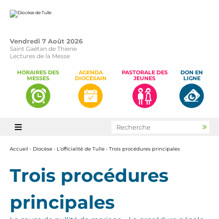
Aller
Outils
au
personnels
contenu.
|
Aller
à
la
Vendredi 7 Août 2026
navigation
Saint Gaétan de Thiene
Lectures de la Messe
HORAIRES DES
AGENDA
PASTORALE DES
DON EN
MESSES
DIOCÉSAIN
JEUNES
LIGNE
Chercher par

Rec
avan
Accueil
›
Diocèse
›
L'officialité de Tulle
›
Trois procédures principales
Trois procédures
principales