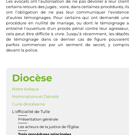
Les avocats ont l’autorisation de ne pas dévoiler à leur client
certains retours des juges ; voire, dans certaines procédures, ils
ont l’obligation de ne pas leur communiquer l’existence
d’autres témoignages. Pour certains qui ont demandé une
procédure en nullité de mariage, ou dont le témoignage a
entraîné l'ouverture d'un procès pénal contre leur agresseur,
cela peut être difficile à vivre. Jusqu’à récemment, les dépôts
de témoignage dans ce dernier cas de figure pouvaient
parfois commencer par un serment de secret, y compris
devant la police.
Diocèse
NAVIGATION
Notre évêque
Nominations et Décrets
Curie diocésaine
L'officialité de Tulle
Présentation générale
Les acteurs de la justice de l'Église
Trois procédures principales