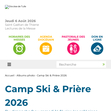
Aller
Outils
au
personnels
contenu.
|
Aller
à
la
Jeudi 6 Août 2026
navigation
Saint Gaétan de Thiene
Lectures de la Messe
HORAIRES DES
AGENDA
PASTORALE DES
DON EN
MESSES
DIOCÉSAIN
JEUNES
LIGNE
Chercher par

Rec
avan
Accueil
›
Albums photo
›
Camp Ski & Prière 2026
Camp Ski & Prière
2026