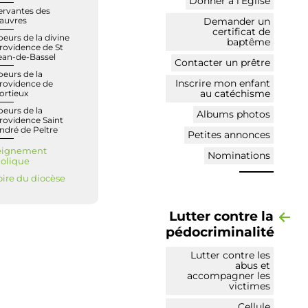
Donner à l’Église
ervantes des
Demander un
auvres
certificat de
oeurs de la divine
baptême
rovidence de St
ean-de-Bassel
Contacter un prêtre
oeurs de la
Inscrire mon enfant
rovidence de
au catéchisme
ortieux
oeurs de la
Albums photos
rovidence Saint
ndré de Peltre
Petites annonces
eignement
Nominations
olique
oire du diocèse
Lutter contre la
pédocriminalité
Lutter contre les
abus et
accompagner les
victimes
Cellule