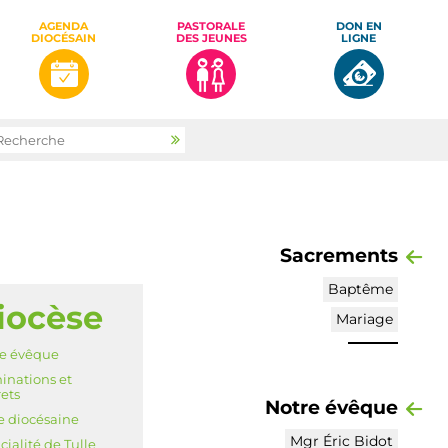
AGENDA
PASTORALE
DON EN
DIOCÉSAIN
DES JEUNES
LIGNE
rcher par
Recherche
avancée…
Sacrements
Baptême
iocèse
IGATION
Mariage
e évêque
nations et
ets
Notre évêque
e diocésaine
Mgr Éric Bidot
icialité de Tulle