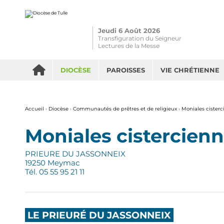
Aller
Outils
au
personnels
contenu.
|
Aller
Jeudi 6 Août 2026
à
la
Transfiguration du Seigneur
navigation
Lectures de la Messe
DIOCÈSE
PAROISSES
VIE CHRÉTIENNE
Accueil
›
Diocèse
›
Communautés de prêtres et de religieux
›
Moniales cister
Moniales cistercien
PRIEURE DU JASSONNEIX
19250 Meymac
Tél. 05 55 95 21 11
LE PRIEURÉ DU JASSONNEIX