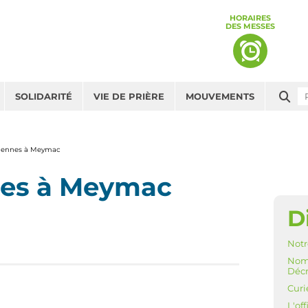
HORAIRES
DES MESSES
Che
SOLIDARITÉ
VIE DE PRIÈRE
MOUVEMENTS
ciennes à Meymac
nes à Meymac
D
NAV
Notr
Nomi
Décr
Curi
L'off