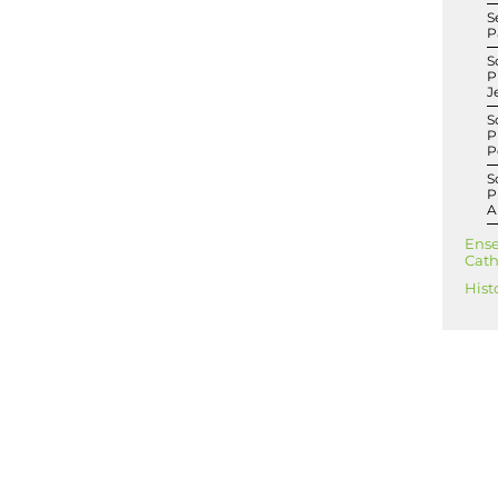
S
P
S
P
J
S
P
P
S
P
A
Ens
Cath
Hist