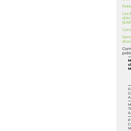
Prêt
Les 
d'An
(EAP
Cons
Serv
dioc
Com
prêt
M
c
M
F
G
A
M
T
A
P
C
M