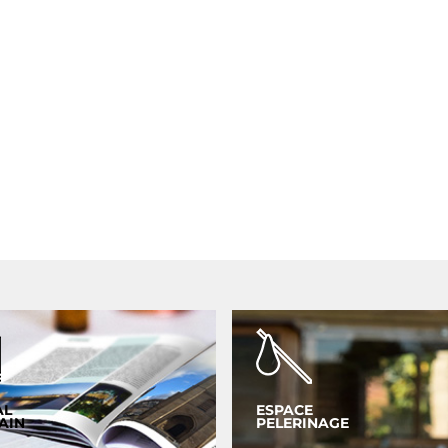
AL
ESPACE
AIN
PELERINAGE