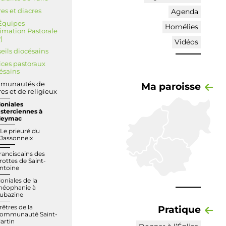
res et diacres
Agenda
Équipes
Homélies
imation Pastorale
)
Vidéos
eils diocésains
ices pastoraux
ésains
munautés de
Ma paroisse
res et de religieux
oniales
isterciennes à
eymac
Le prieuré du
Jassonneix
ranciscains des
rottes de Saint-
ntoine
oniales de la
héophanie à
ubazine
Pratique
rêtres de la
ommunauté Saint-
artin