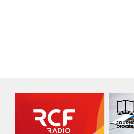
JOURN
DIOCÈS