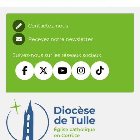
Contactez-nous
Recevez notre newsletter
Suivez-nous sur les réseaux sociaux




