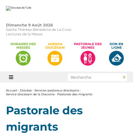
Aller
Outils
au
personnels
contenu.
|
Aller
à
la
Dimanche 9 Août 2026
navigation
Sainte Thérèse Bénédicte de La Croix
Lectures de la Messe
HORAIRES DES
AGENDA
PASTORALE DES
DON EN
MESSES
DIOCÉSAIN
JEUNES
LIGNE
Chercher par

Rec
avan
Accueil
›
Diocèse
›
Services pastoraux diocésains
›
Service diocésain de la Diaconie
›
Pastorale des migrants
Pastorale des
migrants