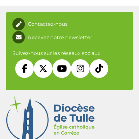
Contactez-nous
Recevez notre newsletter
Suivez-nous sur les réseaux sociaux




