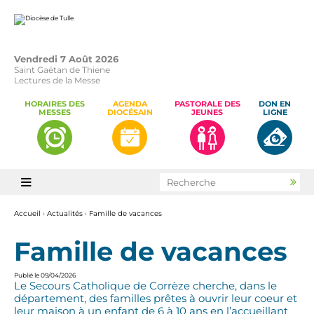
Aller
Outils
au
personnels
contenu.
|
Aller
à
la
Vendredi 7 Août 2026
navigation
Saint Gaétan de Thiene
Lectures de la Messe
HORAIRES DES
AGENDA
PASTORALE DES
DON EN
MESSES
DIOCÉSAIN
JEUNES
LIGNE
Chercher par

Rec
avan
Accueil
›
Actualités
›
Famille de vacances
Famille de vacances
Publié le 09/04/2026
Le Secours Catholique de Corrèze cherche, dans le
département, des familles prêtes à ouvrir leur coeur et
leur maison à un enfant de 6 à 10 ans en l’accueillant