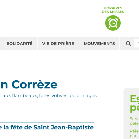
HORAIRES
DES MESSES
Che
SOLIDARITÉ
VIE DE PRIÈRE
MOUVEMENTS
en Corrèze
E
ux flambeaux, fêtes votives, pèlerinages...
NAV
p
Serv
pèle
 la fête de Saint Jean-Baptiste
Pèle
par 