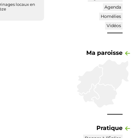
rinages locaux en
Agenda
èze
Homélies
Vidéos
Ma paroisse
Pratique