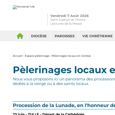
Aller
Outils
au
personnels
contenu.
|
Aller
Vendredi 7 Août 2026
à
la
Saint Gaétan de Thiene
navigation
Lectures de la Messe
DIOCÈSE
PAROISSES
VIE CHRÉTIENNE
Accueil
›
Espace pèlerinage
›
Pèlerinages locaux en Corrèze
Pèlerinages locaux 
Nous vous proposons ici un panorama des processions a
dédiés à la vierge ou à des saints locaux.
Procession de la Lunade, en l'honneur de
23 juin - TULLE - Départ de la Cathédrale.