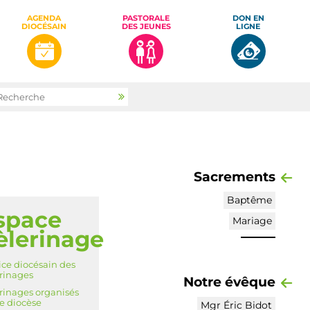
AGENDA
PASTORALE
DON EN
DIOCÉSAIN
DES JEUNES
LIGNE
rcher par
Recherche
avancée…
Sacrements
Baptême
space
IGATION
Mariage
èlerinage
ice diocésain des
rinages
Notre évêque
rinages organisés
le diocèse
Mgr Éric Bidot