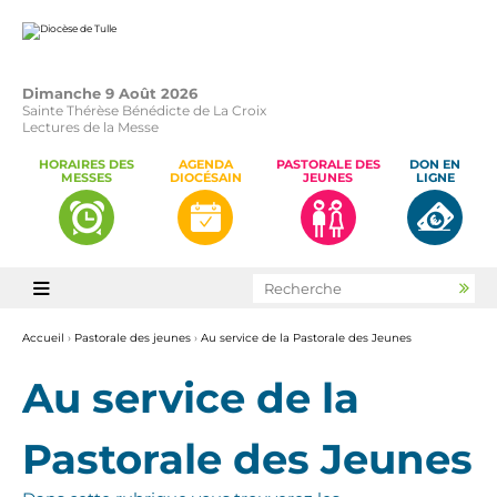
Aller
Outils
au
personnels
contenu.
|
Aller
à
la
Dimanche 9 Août 2026
navigation
Sainte Thérèse Bénédicte de La Croix
Lectures de la Messe
HORAIRES DES
AGENDA
PASTORALE DES
DON EN
MESSES
DIOCÉSAIN
JEUNES
LIGNE
Chercher par

Rec
avan
Accueil
›
Pastorale des jeunes
›
Au service de la Pastorale des Jeunes
Au service de la
Pastorale des Jeunes