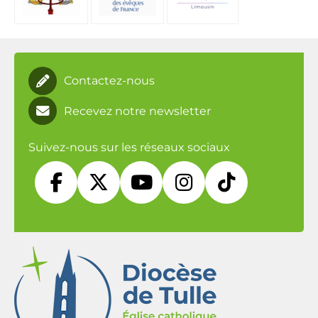
Contactez-nous
Recevez notre newsletter
Suivez-nous sur les réseaux sociaux




