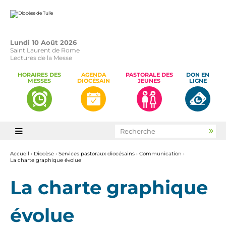
Aller
Outils
au
personnels
contenu.
|
Aller
à
la
Lundi 10 Août 2026
navigation
Saint Laurent de Rome
Lectures de la Messe
HORAIRES DES
AGENDA
PASTORALE DES
DON EN
MESSES
DIOCÉSAIN
JEUNES
LIGNE
Chercher par

Rec
avan
Accueil
›
Diocèse
›
Services pastoraux diocésains
›
Communication
›
La charte graphique évolue
La charte graphique
évolue