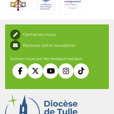
Contactez-nous
Recevez notre newsletter
Suivez-nous sur les réseaux sociaux




