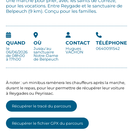
Une marche pour prier, avec les saints de Corrèze,
pour les vocations. Entre Reygade et le sanctuaire de
Belpeuch (9 km). Conçu pour les familles.
QUAND
OÙ
CONTACT
TÉLÉPHONE
le
Jusqu'au
Hugues
0640091542
06/06/2026
sanctuaire
VACHON
de 08h00
Notre-Dame
à 17h00
de Belpeuch
À noter : un minibus ramènera les chauffeurs après la marche,
durant le repas, pour leur permettre de récupérer leur voiture
à Reygades ou Peyrissac.
Récupérer le tracé du parcours
Récupérer le fichier GPX du parcours