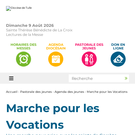
Aller
Outils
au
personnels
contenu.
|
Aller
à
la
Dimanche 9 Août 2026
navigation
Sainte Thérèse Bénédicte de La Croix
Lectures de la Messe
HORAIRES DES
AGENDA
PASTORALE DES
DON EN
MESSES
DIOCÉSAIN
JEUNES
LIGNE
Chercher par

Rec
avan
Accueil
›
Pastorale des jeunes
›
Agenda des jeunes
›
Marche pour les Vocations
Marche pour les
Vocations